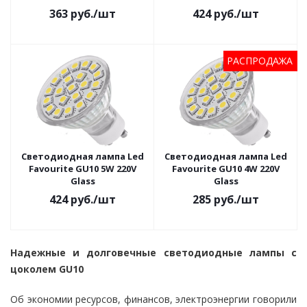
363
руб.
/шт
424
руб.
/шт
РАСПРОДАЖА
Светодиодная лампа Led
Светодиодная лампа Led
Favourite GU10 5W 220V
Favourite GU10 4W 220V
Glass
Glass
424
руб.
/шт
285
руб.
/шт
Надежные и долговечные светодиодные лампы с
цоколем GU10
Об экономии ресурсов, финансов, электроэнергии говорили