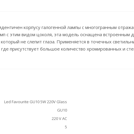
дентичен корпусу галогенной лампы с многогранным отражат
мп с этим видом цоколя, эта модель оснащена встроенным 
, который не слепит глаза. Применяется в точечных светиль
, где присутствует большое количество хромированных и ст
Led Favourite GU10 5W 220V Glass
GU10
220 V АС
5