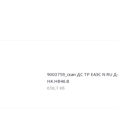
9003759_скан ДС ТР ЕАЭС N RU Д-
HK.НВ46.В
656,7 Кб