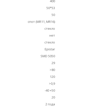
400
50*53
50
спот (MR11, MR16)
стекло
нет
стекло
Epistar
SMD 5050
29
>80
120
>0,9
-40 +50
20
2 года