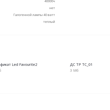
40000ч
нет
Галогенной лампы 40 ватт
теплый
фикат Led Favourite2
ДС ТР ТС_01
б
3 Мб