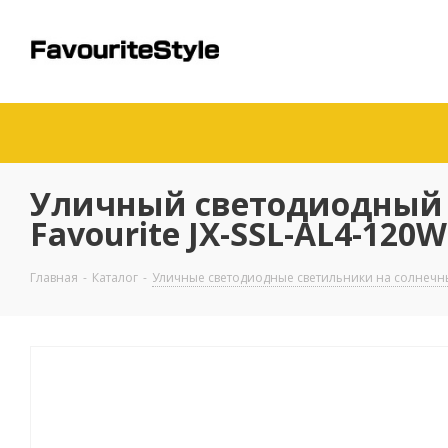
Уличный светодиодный с
Favourite JX-SSL-AL4-120W
Главная
-
Каталог
-
Уличные светодиодные светильники на солнечн