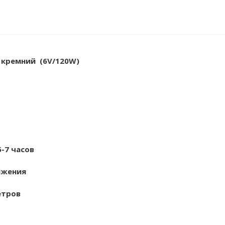
й кремний
(6V/120W)
5-
7
часов
ижения
етров