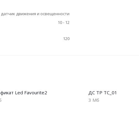
датчик движения и освещенности
10 - 12
120
фикат Led Favourite2
ДС ТР ТС_01
б
3 Мб