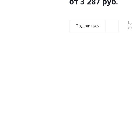
от
3 287 руб.
Ц
Поделиться
о