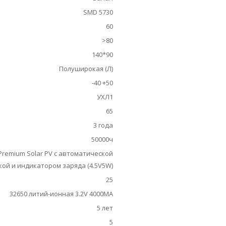
SMD 5730
60
>80
140*90
Полуширокая (Л)
-40 +50
УХЛ1
65
3 года
50000ч
Premium Solar PV с автоматической
ой и индикатором заряда (4.5V5W)
25
32650 литий-ионная 3.2V 4000MA
5 лет
5