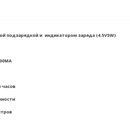
ской подзарядкой и индикатором заряда (4.5V5W)
000MA
5
часов
нности
метров