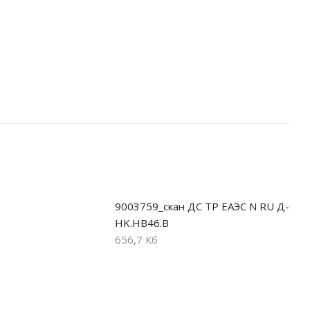
9003759_скан ДС ТР ЕАЭС N RU Д-
HK.НВ46.В
656,7 Кб