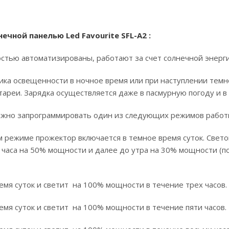
чной панелью Led Favourite SFL-A2
:
тью автоматизированы, работают за счет солнечной энергии
чика освещенности в ночное время или при наступлении тем
ареи. Зарядка осуществляется даже в пасмурную погоду и в
 можно запрограммировать один из следующих режимов работ
 режиме прожектор включается в темное время суток. Светов
часа на 50% мощности и далее до утра на 30% мощности (по
емя суток и светит на 100% мощности в течение трех часов.
емя суток и светит на 100% мощности в течение пяти часов.