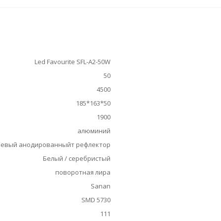
Led Favourite SFL-A2-50W
50
4500
185*163*50
1900
алюминий
евый анодированныйт рефлектор
Белый / серебристый
поворотная лира
Sanan
SMD 5730
111