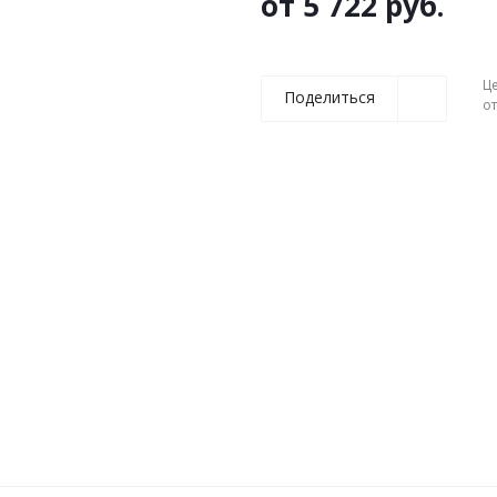
от
5 722 руб.
Ц
Поделиться
о