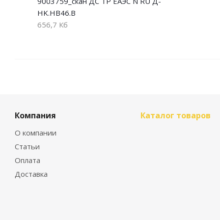
9003759_скан ДС ТР ЕАЭС N RU Д-
HK.НВ46.В
656,7 Кб
Компания
Каталог товаров
О компании
Статьи
Оплата
Доставка