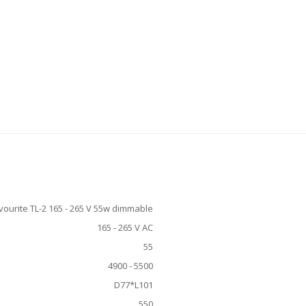
vourite TL-2 165 - 265 V 55w dimmable
165 - 265 V AC
55
4900 - 5500
D77*L101
550