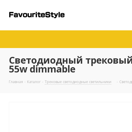
Светодиодный трековый св
55w dimmable
Главная
-
Каталог
-
Трековые светодиодные светильники
-
Светод