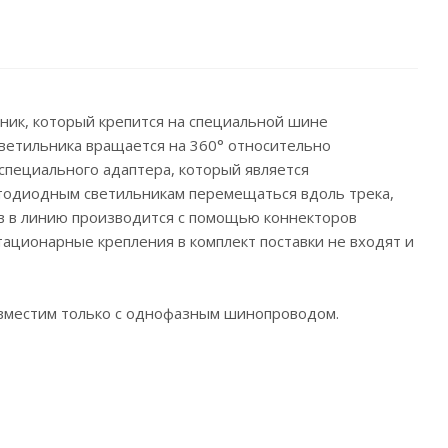
ник, который крепится на специальной шине
светильника вращается на 360° относительно
специального адаптера, который является
ветодиодным светильникам перемещаться вдоль трека,
в в линию производится с помощью коннекторов
стационарные крепления в комплект поставки не входят и
вместим только
с однофазным шинопроводом.