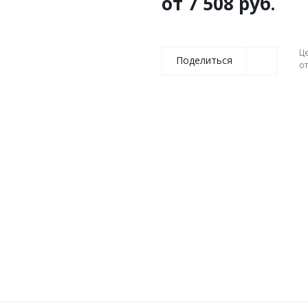
от
7 508 руб.
Ц
Поделиться
о