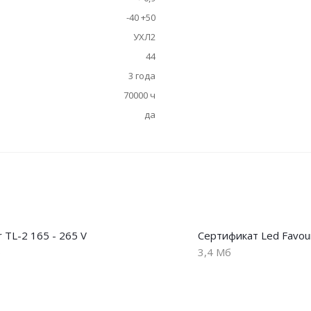
-40 +50
УХЛ2
44
3 года
70000 ч
да
r TL-2 165 - 265 V
Сертификат Led Favou
б
3,4 Мб