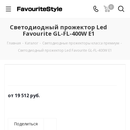
0
Светодиодный прожектор Led
Favourite GL-FL-400W E1
Главная
-
Каталог
-
Светодиодные прожекторы класса премиум
-
Светодиодный прожектор Led Favourite GL-FL-400W E1
от
19 512 руб.
Поделиться