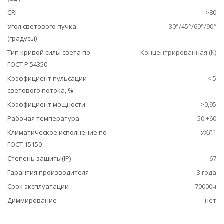
CRI
>80
Угол светового пучка
30°/45°/60°/90°
(градусы)
Тип кривой силы света по
Концентрированная (К)
ГОСТ Р 54350
Коэффициент пульсации
< 5
светового потока, %
Коэффициент мощности
>0,95
Рабочая температура
-50 +60
Климатическое исполнение по
УХЛ1
ГОСТ 15150
Степень защиты(IP)
67
Гарантия производителя
3 года
Срок эксплуатации
70000ч
Диммирование
нет