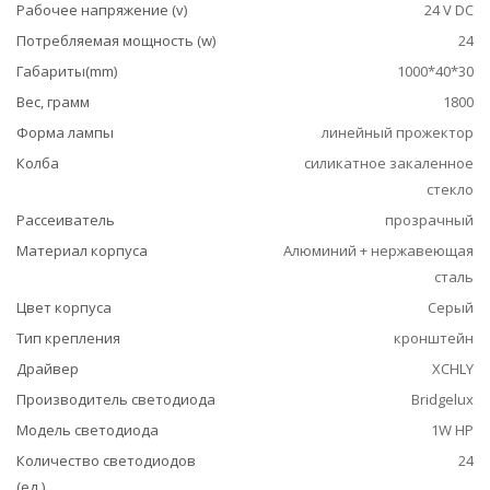
Рабочее напряжение (v)
24 V DC
Потребляемая мощность (w)
24
Габариты(mm)
1000*40*30
Вес, грамм
1800
Форма лампы
линейный прожектор
Колба
силикатное закаленное
стекло
Рассеиватель
прозрачный
Материал корпуса
Алюминий + нержавеющая
сталь
Цвет корпуса
Серый
Тип крепления
кронштейн
Драйвер
XCHLY
Производитель светодиода
Bridgelux
Модель светодиода
1W HP
Количество светодиодов
24
(ед.)