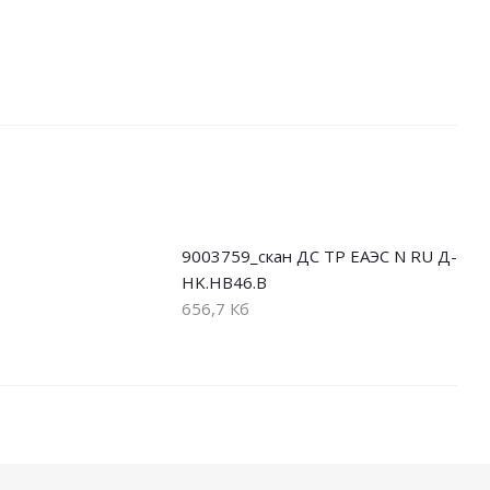
9003759_скан ДС ТР ЕАЭС N RU Д-
HK.НВ46.В
656,7 Кб