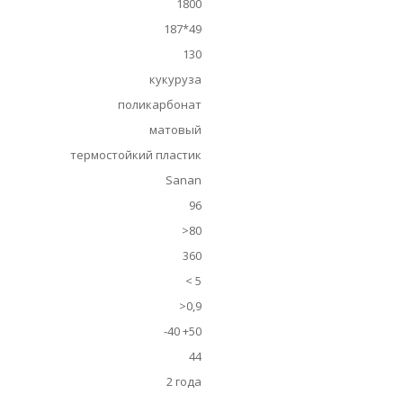
1800
187*49
130
кукуруза
поликарбонат
матовый
термостойкий пластик
Sanan
96
>80
360
< 5
>0,9
-40 +50
44
2 года