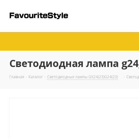
Светодиодная лампа g24g
Главная
-
Каталог
-
Светодиодные лампы GX24(23)G24(23)
-
Светод