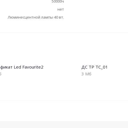
50000ч
нет
Люминесцентной лампы 40 вт.
фикат Led Favourite2
ДС ТР ТС_01
б
3 Мб