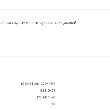
ых ламп одним из нижеуказанных цоколей.
g24gx24 corn 220v 18W
G24, Gx24
175-245 V AC
18