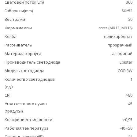
Световой поток(Lm)
300
Габариты(mm)
50*52
Вес, грамм
50
Форма лампы
спот (MR11, MR16)
Колба
поликарбонат
Рассеиватель
прозрачный
Материал корпуса
алюминий
Производитель светодиода
Epistar
Модель светодиода
COB 3W
Количество светодиодов
1
(ед.)
CRI
>80
Угол светового пучка
45
(градусы)
Коэффициент мощности
>0,95
Рабочая температура
-40 +50
Степень защиты(IP)
44