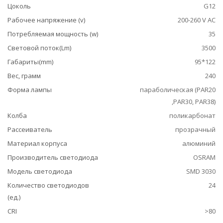
Цоколь
G12
Рабочее напряжение (v)
200-260 V AC
Потребляемая мощность (w)
35
Световой поток(Lm)
3500
Габариты(mm)
95*122
Вес, грамм
240
Форма лампы
параболическая (PAR20
,PAR30, PAR38)
Колба
поликарбонат
Рассеиватель
прозрачный
Материал корпуса
алюминий
Производитель светодиода
OSRAM
Модель светодиода
SMD 3030
Количество светодиодов
24
(ед.)
CRI
>80