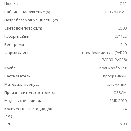
Цоколь
G12
Рабочее напряжение (v)
200-260 V AC
Потребляемая мощность (w)
35
Световой поток(Lm)
3500
Габариты(mm)
95*122
Вес, грамм
240
Форма лампы
параболическая (PAR20
,PAR30, PAR38)
Колба
поликарбонат
Рассеиватель
прозрачный
Материал корпуса
алюминий
Производитель светодиода
OSRAM
Модель светодиода
SMD 3030
Количество светодиодов
24
(ед.)
CRI
>80