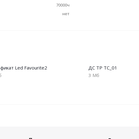
70000ч
нет
фикат Led Favourite2
ДС ТР ТС_01
б
3 Мб