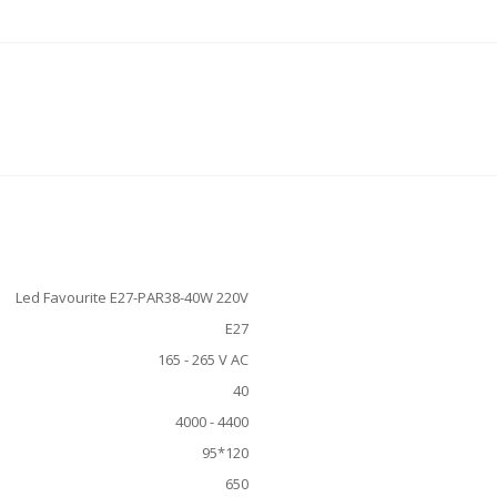
Led Favourite E27-PAR38-40W 220V
E27
165 - 265 V AC
40
4000 - 4400
95*120
650