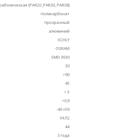
раболическая (PAR20 ,PAR30, PAR38)
поликарбонат
прозрачный
алюминий
XCHLY
OSRAM
SMD 3030
30
>90
45
< 5
>0,9
-40 +50
УХЛ2
44
3 года