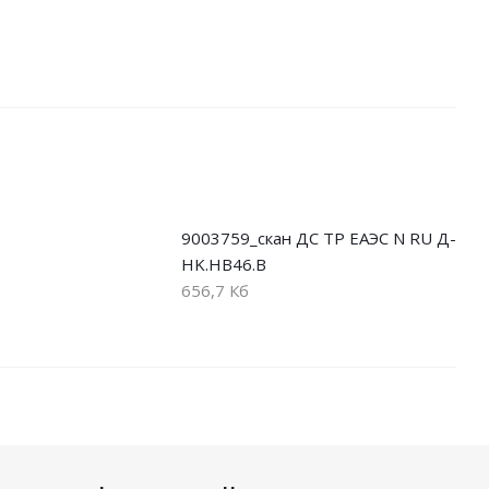
9003759_скан ДС ТР ЕАЭС N RU Д-
HK.НВ46.В
656,7 Кб