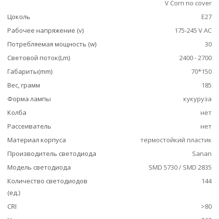
V Corn no cover
Цоколь
E27
Рабочее напряжение (v)
175-245 V AC
Потребляемая мощность (w)
30
Световой поток(Lm)
2400 - 2700
Габариты(mm)
70*150
Вес, грамм
185
Форма лампы
кукуруза
Колба
нет
Рассеиватель
нет
Материал корпуса
термостойкий пластик
Производитель светодиода
Sanan
Модель светодиода
SMD 5730 / SMD 2835
Количество светодиодов
144
(ед.)
CRI
>80