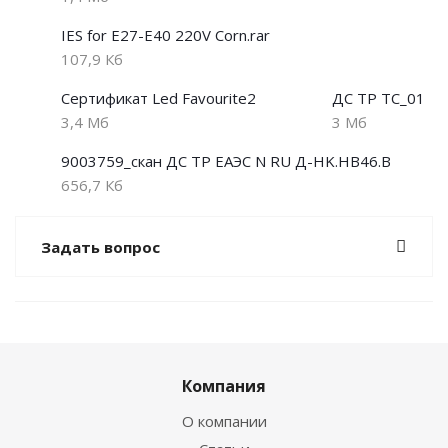
IES for E27-Е40 220V Corn.rar
107,9 Кб
Сертификат Led Favourite2
ДС ТР ТС_01
3,4 Мб
3 Мб
9003759_скан ДС ТР ЕАЭС N RU Д-HK.НВ46.В
656,7 Кб
Задать вопрос
Компания
О компании