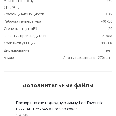
Угол светового пучка
360
(градусы)
Коэффициент мощности
>0,9
Рабочая температура
-40 +50
Степень защиты(IP)
20
Гарантия производителя
2 года
Срок эксплуатации
40000ч
Диммирование
нет
Аналог
Лампы накаливания 270 ватт
Дополнительные файлы
Паспорт на светодиодную лампу Led Favourite
Е27-E40 175-245 V Corn no cover
1,4 Мб