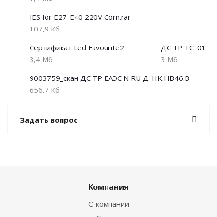
IES for E27-Е40 220V Corn.rar
107,9 Кб
Сертификат Led Favourite2
ДС ТР ТС_01
3,4 Мб
3 Мб
9003759_скан ДС ТР ЕАЭС N RU Д-HK.НВ46.В
656,7 Кб
Задать вопрос
Компания
О компании