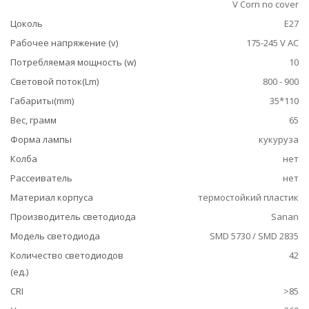
V Corn no cover
Цоколь
E27
Рабочее напряжение (v)
175-245 V AC
Потребляемая мощность (w)
10
Световой поток(Lm)
800 - 900
Габариты(mm)
35*110
Вес, грамм
65
Форма лампы
кукуруза
Колба
нет
Рассеиватель
нет
Материал корпуса
термостойкий пластик
Производитель светодиода
Sanan
Модель светодиода
SMD 5730 / SMD 2835
Количество светодиодов
42
(ед.)
CRI
>85