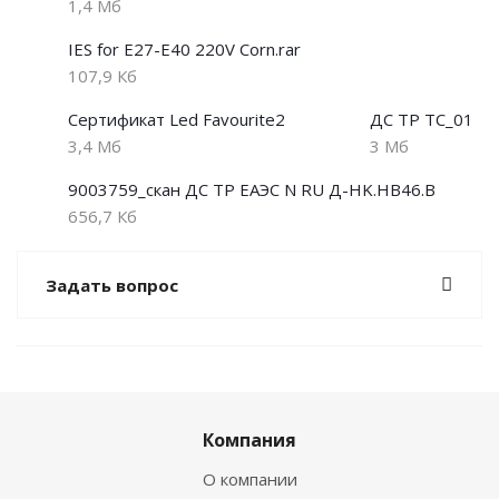
1,4 Мб
IES for E27-Е40 220V Corn.rar
107,9 Кб
Сертификат Led Favourite2
ДС ТР ТС_01
3,4 Мб
3 Мб
9003759_скан ДС ТР ЕАЭС N RU Д-HK.НВ46.В
656,7 Кб
Задать вопрос
Компания
О компании