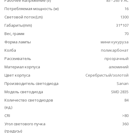
Рабочее напряжение (v)
85 - 265 V AC
Потребляемая мощность (w)
16
Световой поток(Lm)
1300
Габариты(mm)
31*107
Вес, грамм
70
Форма лампы
мини кукуруза
Колба
поликарбонат
Рассеиватель
прозрачный
Материал корпуса
алюминий
Цвет корпуса
Серебристый/золотой
Производитель светодиода
Sanan
Модель светодиода
SMD 2835
Количество светодиодов
84
(ед.)
CRI
>80
Угол светового пучка
360
(градусы)