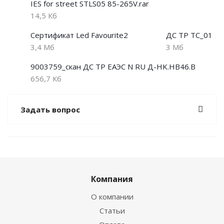
IES for street STLS05 85-265V.rar
14,5 Кб
Сертификат Led Favourite2
ДС ТР ТС_01
3,4 Мб
3 Мб
9003759_скан ДС ТР ЕАЭС N RU Д-HK.НВ46.В
656,7 Кб
Задать вопрос
Компания
О компании
Статьи