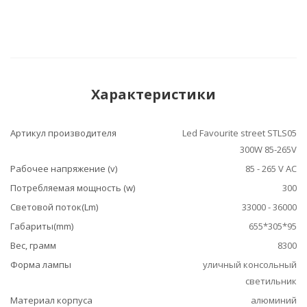
Характеристики
Артикул производителя
Led Favourite street STLS05
300W 85-265V
Рабочее напряжение (v)
85 - 265 V AC
Потребляемая мощность (w)
300
Световой поток(Lm)
33000 - 36000
Габариты(mm)
655*305*95
Вес, грамм
8300
Форма лампы
уличный консольный
светильник
Материал корпуса
алюминий