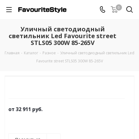
0
Уличный светодиодный
светильник Led Favourite street
STLS05 300W 85-265V
Главная
-
Каталог
-
Разное
-
Уличный светодиодный светильник Led
Favourite street STLS05 300W 85-265V
от
32 911 руб.