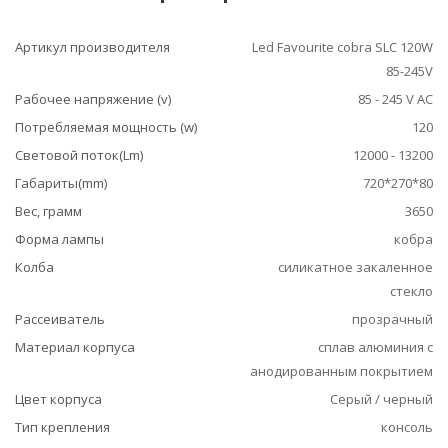
Артикул производителя
Led Favourite cobra SLC 120W
85-245V
Рабочее напряжение (v)
85 - 245 V AC
Потребляемая мощность (w)
120
Световой поток(Lm)
12000 - 13200
Габариты(mm)
720*270*80
Вес, грамм
3650
Форма лампы
кобра
Колба
силикатное закаленное
стекло
Рассеиватель
прозрачный
Материал корпуса
сплав алюминия с
анодированным покрытием
Цвет корпуса
Серый / черный
Тип крепления
консоль