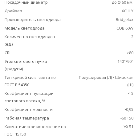
Посадочный диаметр
до Ø 60 мм.
Драйвер
XCHLY
Производитель светодиода
Bridgelux
Модель светодиода
COB 60W
Количество светодиодов
2
(ед.)
CRI
>80
Угол светового пучка
140°/90°
(градусы)
Тип кривой силы света по
Полуширокая (Л) / Широкая
ГОСТ Р 54350
(Ш)
Коэффициент пульсации
< 5
светового потока, %
Коэффициент мощности
>0,95
Рабочая температура
-60 +50
Климатическое исполнение по
УХЛ1
ГОСТ 15150