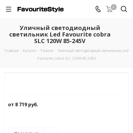
0
Уличный светодиодный
светильник Led Favourite cobra
SLC 120W 85-245V
Главная
-
Каталог
-
Разное
-
Уличный светодиодный светильник Led
Favourite cobra SLC 120W 85-245V
от
8 719 руб.