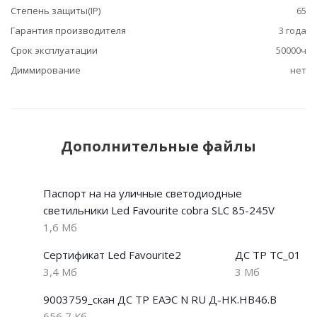
Степень защиты(IP)
65
Гарантия производителя
3 года
Срок эксплуатации
50000ч
Диммирование
нет
Дополнительные файлы
Паспорт на на уличные светодиодные
светильники Led Favourite cobra SLC 85-245V
1,6 Мб
Сертификат Led Favourite2
ДС ТР ТС_01
3,4 Мб
3 Мб
9003759_скан ДС ТР ЕАЭС N RU Д-HK.НВ46.В
656,7 Кб