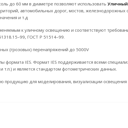
соль до 60 мм в диаметре позволяют использовать
Уличный 
риторий, автомобильных дорог, мостов, железнодорожных с
начения и т.д
еняемым к уличному освещению и соответствуют требовани
51318.15–99, ГОСТ Р 51514–99.
ных (грозовых) перенапряжений до 5000V
лы формата IES. Формат IES поддерживается всеми специал
4D и т.п.) и является стандартом фотометрических данных.
ую продукцию для моделирования, визуализации освещения 