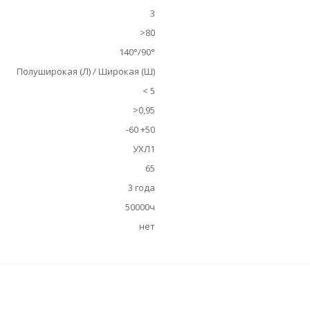
3
>80
140°/90°
Полуширокая (Л) / Широкая (Ш)
< 5
>0,95
-60 +50
УХЛ1
65
3 года
50000ч
нет