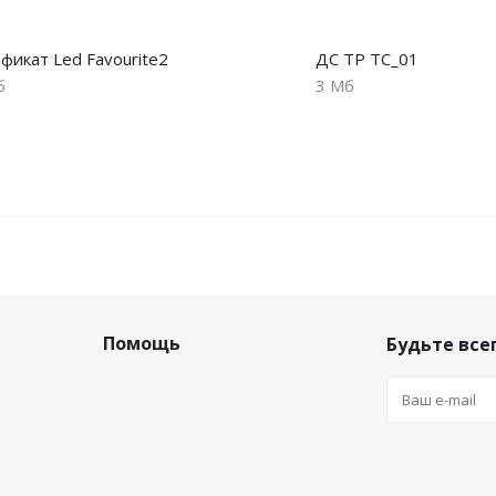
фикат Led Favourite2
ДС ТР ТС_01
б
3 Мб
Помощь
Будьте всег