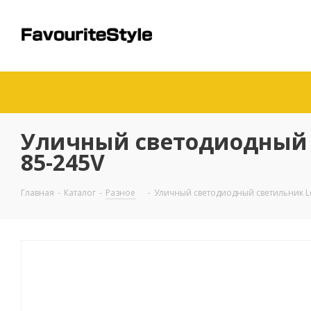
Уличный светодиодный с
85-245V
Главная
-
Каталог
-
Разное
-
Уличный светодиодный светильник Le