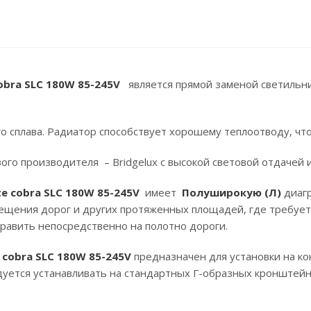
bra SLC 180W 85-245V
является прямой заменой светильни
сплава. Радиатор способствует хорошему теплоотводу, что
производителя – Bridgelux с высокой световой отдачей 
e cobra SLC 180W 85-245V
имеет
Полуширокую (Л)
диаг
ещения дорог и других протяженных площадей, где требует
править непосредственно на полотно дороги.
cobra SLC 180W 85-245V
предназначен для установки на ко
ндуется устанавливать на стандартных Г-образных кронштей