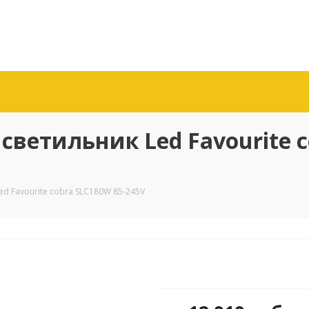
ветильник Led Favourite c
d Favourite cobra SLC180W 85-245V