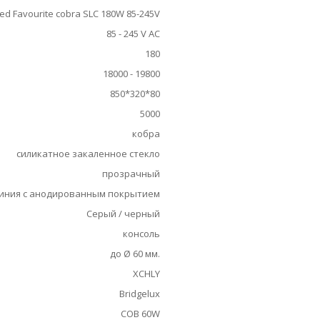
ed Favourite cobra SLC 180W 85-245V
85 - 245 V AC
180
18000 - 19800
850*320*80
5000
кобра
силикатное закаленное стекло
прозрачный
иния с анодированным покрытием
Серый / черный
консоль
до Ø 60 мм.
XCHLY
Bridgelux
COB 60W