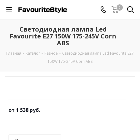
0
Светодиодная лампа Led
Favourite E27 150W 175-245V Corn
ABS
Главная
-
Каталог
-
Разное
-
Светодиодная лампа Led Favourite E27
150W 175-245V Corn ABS
от
1 538 руб.