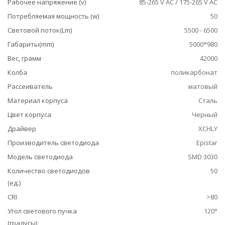
Рабочее напряжение (v)
85-265 V AC / 175-265 V AC
Потребляемая мощность (w)
50
Световой поток(Lm)
5500 - 6500
Габариты(mm)
5000*980
Вес, грамм
42000
Колба
поликарбонат
Рассеиватель
матовый
Материал корпуса
Сталь
Цвет корпуса
Черный
Драйвер
XCHLY
Производитель светодиода
Epistar
Модель светодиода
SMD 3030
Количество светодиодов
50
(ед.)
CRI
>80
Угол светового пучка
120°
(градусы)