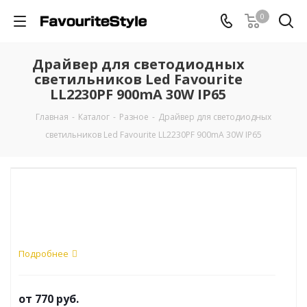
0
Драйвер для светодиодных
светильников Led Favourite
LL2230PF 900mA 30W IP65
Главная
-
Каталог
-
Разное
-
Драйвер для светодиодных
светильников Led Favourite LL2230PF 900mA 30W IP65
Подробнее
от
770 руб.