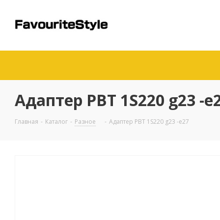
Адаптер PBT 1S220 g23 -e
Главная
-
Каталог
-
Разное
-
Адаптер PBT 1S220 g23 -e27