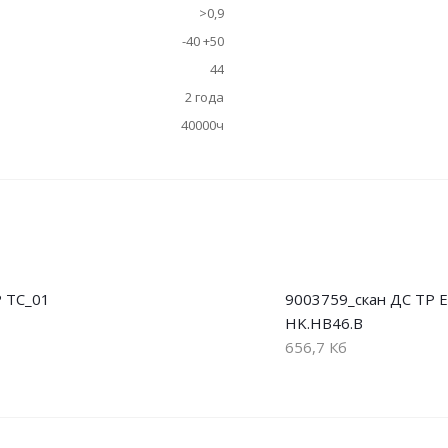
>0,9
-40 +50
44
2 года
40000ч
 ТС_01
9003759_скан ДС ТР Е
HK.НВ46.В
656,7 Кб