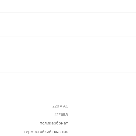
220 V АС
42*68.5
поликарбонат
термостойкий пластик