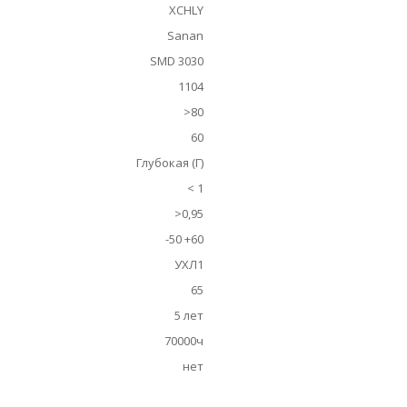
XCHLY
Sanan
SMD 3030
1104
>80
60
Глубокая (Г)
< 1
>0,95
-50 +60
УХЛ1
65
5 лет
70000ч
нет