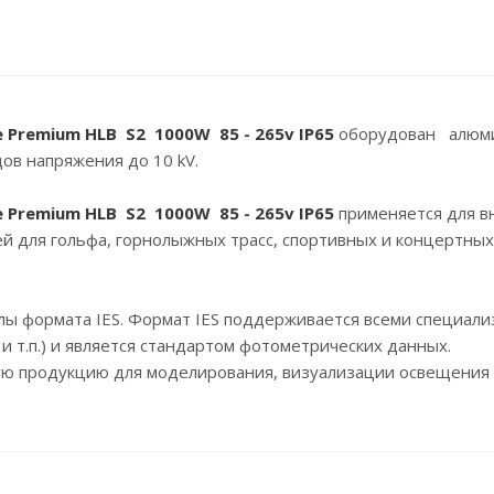
e Premium HLB S2 1000W 85 - 265v IP65
оборудован алюми
в напряжения до 10 kV.
e Premium HLB S2 1000W 85 - 265v IP65
применяется для в
й для гольфа, горнолыжных трасс, спортивных и концертных 
лы формата IES. Формат IES поддерживается всеми специал
4D и т.п.) и является стандартом фотометрических данных.
ую продукцию для моделирования, визуализации освещения 