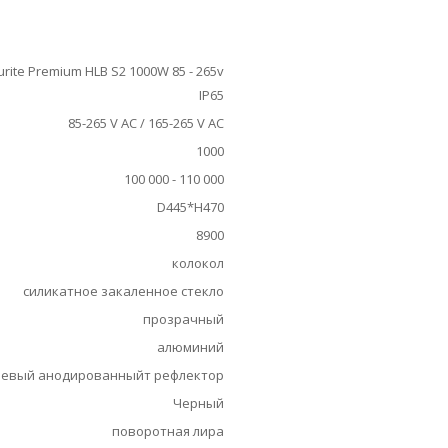
urite Premium HLB S2 1000W 85 - 265v
IP65
85-265 V AC / 165-265 V AC
1000
100 000 - 110 000
D445*H470
8900
колокол
силикатное закаленное стекло
прозрачный
алюминий
евый анодированныйт рефлектор
Черный
поворотная лира