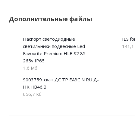
Дополнительные файлы
Паспорт светодиодные
IES f
светильники подвесные Led
141,1
Favourite Premium HLB S2 85 -
265v IP65
1,6 Мб
9003759_скан ДС ТР ЕАЭС N RU Д-
HK.НВ46.В
656,7 Кб