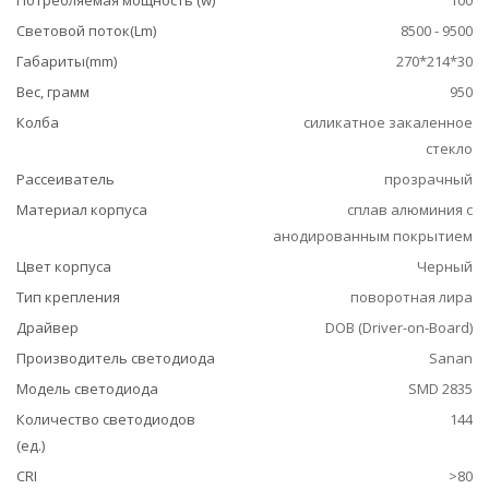
Потребляемая мощность (w)
100
Световой поток(Lm)
8500 - 9500
Габариты(mm)
270*214*30
Вес, грамм
950
Колба
силикатное закаленное
стекло
Рассеиватель
прозрачный
Материал корпуса
сплав алюминия с
анодированным покрытием
Цвет корпуса
Черный
Тип крепления
поворотная лира
Драйвер
DOB (Driver-on-Board)
Производитель светодиода
Sanan
Модель светодиода
SMD 2835
Количество светодиодов
144
(ед.)
CRI
>80