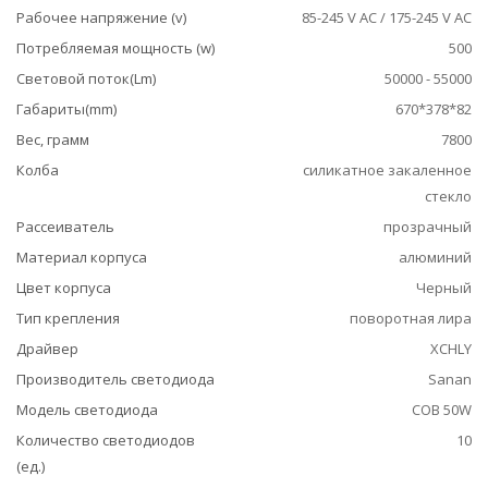
Рабочее напряжение (v)
85-245 V AC / 175-245 V AC
Потребляемая мощность (w)
500
Световой поток(Lm)
50000 - 55000
Габариты(mm)
670*378*82
Вес, грамм
7800
Колба
силикатное закаленное
стекло
Рассеиватель
прозрачный
Материал корпуса
алюминий
Цвет корпуса
Черный
Тип крепления
поворотная лира
Драйвер
XCHLY
Производитель светодиода
Sanan
Модель светодиода
COB 50W
Количество светодиодов
10
(ед.)