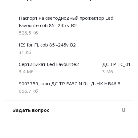
Паспорт на светодиодный прожектор Led
Favourite cob 85 -245 v В2
526,5 Кб
IES for FL cob 85 -245v В2
31 Кб
Сертификат Led Favourite2
ДС ТР ТС_01
3,4 Мб
3 Мб
9003759_скан ДС ТР ЕАЭС N RU Д-HK.НВ46.В
656,7 Кб
Задать вопрос