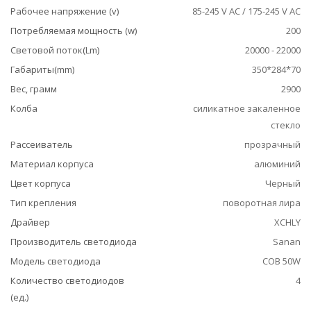
Рабочее напряжение (v)
85-245 V AC / 175-245 V AC
Потребляемая мощность (w)
200
Световой поток(Lm)
20000 - 22000
Габариты(mm)
350*284*70
Вес, грамм
2900
Колба
силикатное закаленное
стекло
Рассеиватель
прозрачный
Материал корпуса
алюминий
Цвет корпуса
Черный
Тип крепления
поворотная лира
Драйвер
XCHLY
Производитель светодиода
Sanan
Модель светодиода
COB 50W
Количество светодиодов
4
(ед.)