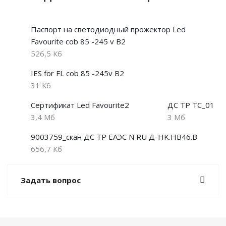
Паспорт на светодиодный прожектор Led
Favourite cob 85 -245 v В2
526,5 Кб
IES for FL cob 85 -245v В2
31 Кб
Сертификат Led Favourite2
ДС ТР ТС_01
3,4 Мб
3 Мб
9003759_скан ДС ТР ЕАЭС N RU Д-HK.НВ46.В
656,7 Кб
Задать вопрос