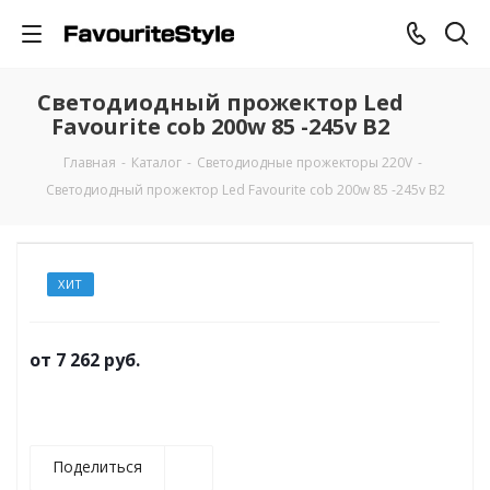
Светодиодный прожектор Led
Favourite cob 200w 85 -245v В2
Главная
-
Каталог
-
Светодиодные прожекторы 220V
-
Светодиодный прожектор Led Favourite cob 200w 85 -245v В2
ХИТ
от
7 262 руб.
Поделиться