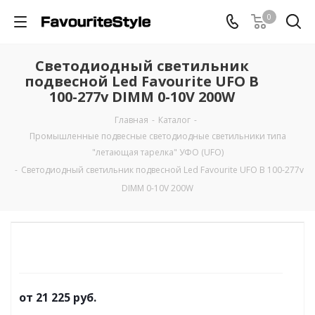
0
Светодиодный светильник
подвесной Led Favourite UFO B
100-277v DIMM 0-10V 200W
Главная
-
Каталог
-
Промышленные подвесные cветодиодные светильники типа
"летающая тарелка" УФО (UFO)
-
Светодиодный светильник подвесной Led Favourite UFO B 100-277v
DIMM 0-10V 200W
от
21 225 руб.