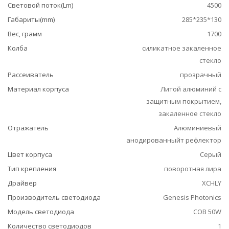
Световой поток(Lm)
4500
Габариты(mm)
285*235*130
Вес, грамм
1700
Колба
силикатное закаленное
стекло
Рассеиватель
прозрачный
Материал корпуса
Литой алюминий с
защитным покрытием,
закаленное стекло
Отражатель
Алюминиевый
анодированныйт рефлектор
Цвет корпуса
Серый
Тип крепления
поворотная лира
Драйвер
XCHLY
Производитель светодиода
Genesis Photonics
Модель светодиода
COB 50W
Количество светодиодов
1