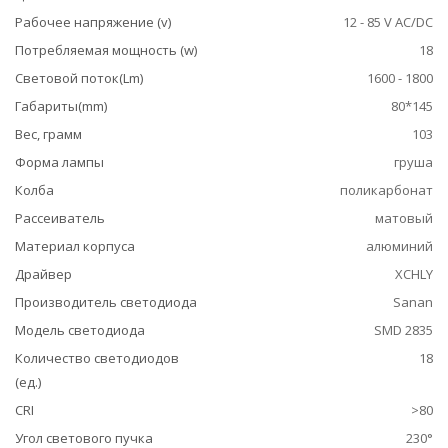
Рабочее напряжение (v)
12 - 85 V AC/DC
Потребляемая мощность (w)
18
Световой поток(Lm)
1600 - 1800
Габариты(mm)
80*145
Вес, грамм
103
Форма лампы
груша
Колба
поликарбонат
Рассеиватель
матовый
Материал корпуса
алюминий
Драйвер
XCHLY
Производитель светодиода
Sanan
Модель светодиода
SMD 2835
Количество светодиодов
18
(ед.)
CRI
>80
Угол светового пучка
230°