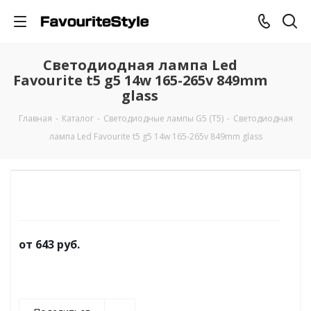
Светодиодная лампа Led
Favourite t5 g5 14w 165-265v 849mm
glass
Главная
-
Каталог
-
Светодиодные лампы G5 (T5)
-
Светодиодная
лампа Led Favourite t5 g5 14w 165-265v 849mm glass
от
643 руб.