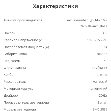
Характеристики
Артикул производителя
Led Favourite t5 g5 14w 165-
265v 849mm glass
Цоколь
G5
Рабочее напряжение (v)
165 - 265 V AC
Потребляемая мощность (w)
14
Габариты(mm)
849*16
Вес, грамм
150
Форма лампы
трубка Т5
Колба
стекло
Рассеиватель
матовый
Материал корпуса
алюминий
Драйвер
XCHLY
Производитель светодиода
Sanan
Модель светодиода
SMD 2835