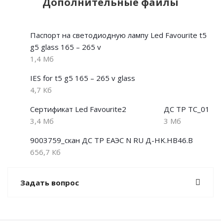
Дополнительные файлы
Паспорт на светодиодную лампу Led Favourite t5
g5 glass 165 – 265 v
1,4 Мб
IES for t5 g5 165 – 265 v glass
4,7 Кб
Сертификат Led Favourite2
ДС ТР ТС_01
3,4 Мб
3 Мб
9003759_скан ДС ТР ЕАЭС N RU Д-HK.НВ46.В
656,7 Кб
Задать вопрос