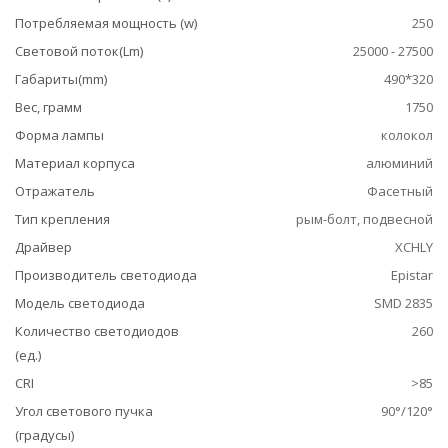
Потребляемая мощность (w)
250
Световой поток(Lm)
25000 - 27500
Габариты(mm)
490*320
Вес, грамм
1750
Форма лампы
колокол
Материал корпуса
алюминий
Отражатель
Фасетный
Тип крепления
рым-болт, подвесной
Драйвер
XCHLY
Производитель светодиода
Epistar
Модель светодиода
SMD 2835
Количество светодиодов
260
(ед.)
CRI
>85
Угол светового пучка
90°/120°
(градусы)