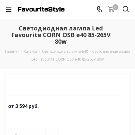
0
Светодиодная лампа Led
Favourite CORN OSB e40 85-265V
80w
Главная
-
Каталог
-
Светодиодные лампы Е40
-
Светодиодная лампа
Led Favourite CORN OSB e40 85-265V 80w
от
3 594 руб.