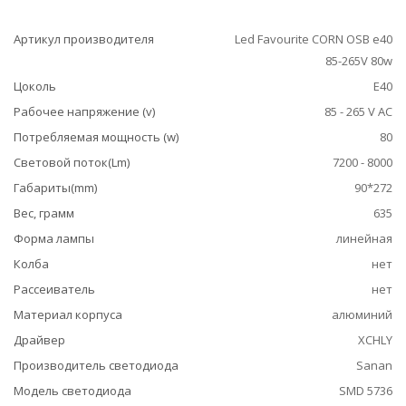
Артикул производителя
Led Favourite CORN OSB e40
85-265V 80w
Цоколь
E40
Рабочее напряжение (v)
85 - 265 V AC
Потребляемая мощность (w)
80
Световой поток(Lm)
7200 - 8000
Габариты(mm)
90*272
Вес, грамм
635
Форма лампы
линейная
Колба
нет
Рассеиватель
нет
Материал корпуса
алюминий
Драйвер
XCHLY
Производитель светодиода
Sanan
Модель светодиода
SMD 5736