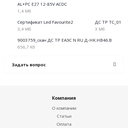
AL+PC E27 12-85V АСDС
1,4 Мб
Сертификат Led Favourite2
ДС ТР ТС_01
3,4 Мб
3 Мб
9003759_скан ДС ТР ЕАЭС N RU Д-HK.НВ46.В
656,7 Кб
Задать вопрос
Компания
О компании
Статьи
Оплата