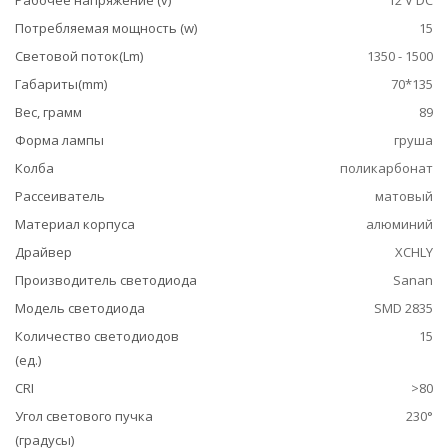
Рабочее напряжение (v)
12 V DC
Потребляемая мощность (w)
15
Световой поток(Lm)
1350 - 1500
Габариты(mm)
70*135
Вес, грамм
89
Форма лампы
груша
Колба
поликарбонат
Рассеиватель
матовый
Материал корпуса
алюминий
Драйвер
XCHLY
Производитель светодиода
Sanan
Модель светодиода
SMD 2835
Количество светодиодов
15
(ед.)
CRI
>80
Угол светового пучка
230°
(градусы)