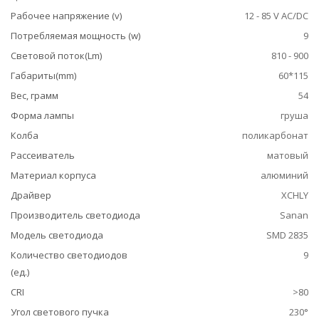
Рабочее напряжение (v)
12 - 85 V AC/DC
Потребляемая мощность (w)
9
Световой поток(Lm)
810 - 900
Габариты(mm)
60*115
Вес, грамм
54
Форма лампы
груша
Колба
поликарбонат
Рассеиватель
матовый
Материал корпуса
алюминий
Драйвер
XCHLY
Производитель светодиода
Sanan
Модель светодиода
SMD 2835
Количество светодиодов
9
(ед.)
CRI
>80
Угол светового пучка
230°